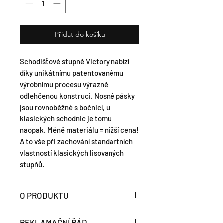
Přidat do košíku
Schodišťové stupně Victory nabízí
díky unikátnímu patentovanému
výrobnímu procesu výrazně
odlehčenou konstruci. Nosné pásky
jsou rovnoběžné s bočnicí, u
klasických schodnic je tomu
naopak. Méně materiálu = nižší cena!
A to vše při zachování standartních
vlastností klasických lisovaných
stupňů.
O PRODUKTU
Lisovaný schodišťový stupeň typ
REKLAMAČNÍ ŘÁD