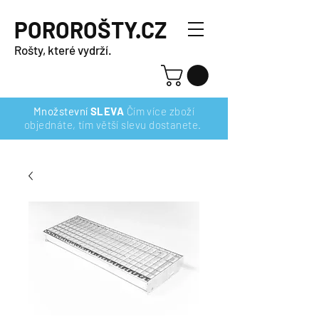
POROROŠTY.CZ
Rošty, které vydrží.
Množstevní
SLEVA
Čím více zboží
objednáte, tím větší slevu dostanete.