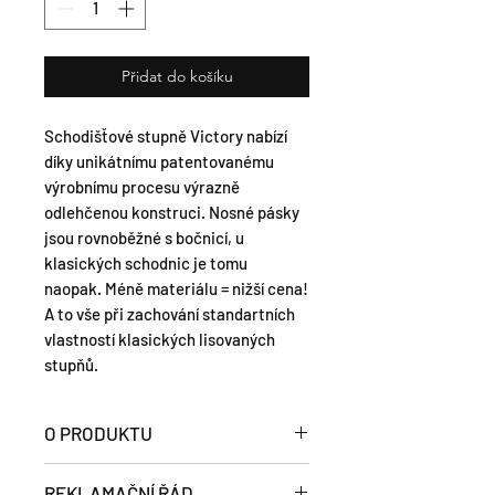
Přidat do košíku
Schodišťové stupně Victory nabízí
díky unikátnímu patentovanému
výrobnímu procesu výrazně
odlehčenou konstruci. Nosné pásky
jsou rovnoběžné s bočnicí, u
klasických schodnic je tomu
naopak. Méně materiálu = nižší cena!
A to vše při zachování standartních
vlastností klasických lisovaných
stupňů.
O PRODUKTU
Lisovaný schodišťový stupeň typ
REKLAMAČNÍ ŘÁD