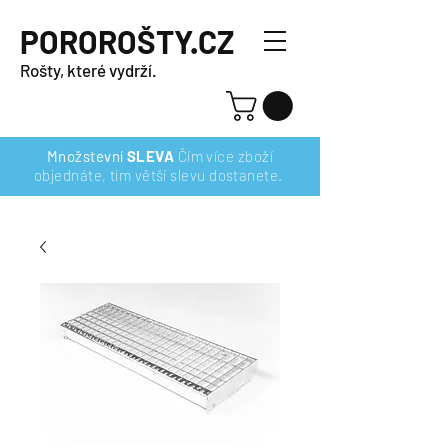
POROROŠTY.CZ
Rošty, které vydrží.
Množstevní
SLEVA
Čím více zboží
objednáte, tím větší slevu dostanete.