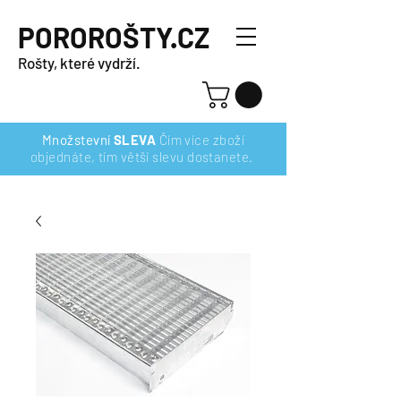
POROROŠTY.CZ
Rošty, které vydrží.
Množstevní
SLEVA
Čím více zboží
objednáte, tím větší slevu dostanete.