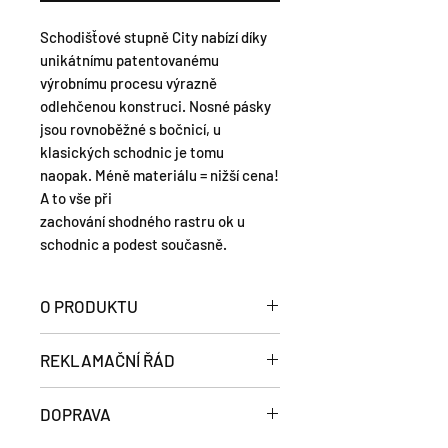
Schodišťové stupně City nabízí díky
unikátnímu patentovanému
výrobnímu procesu výrazně
odlehčenou konstruci. Nosné pásky
jsou rovnoběžné s bočnicí, u
klasických schodnic je tomu
naopak. Méně materiálu = nižší cena!
A to vše při
zachování shodného rastru ok u
schodnic a podest současně.
O PRODUKTU
Lisovaný schodišťový stupeň typ
REKLAMAČNÍ ŘÁD
P (pásek-pásek), s dvojitě
děrovanou protiskluzovou
Poskytujeme záruku kvality na
DOPRAVA
nášlapnou hranou, bočnicemi s
všechny naše výrobky. Pokud
předvrtanými otvory pro