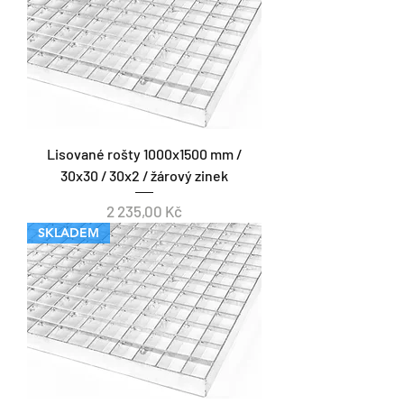
Lisované rošty 1000x1500 mm /
30x30 / 30x2 / žárový zinek
Cena
2 235,00 Kč
SKLADEM