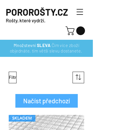
POROROŠTY.CZ
Rošty, které vydrží.
Množstevní
SLEVA
Čím více zboží
objednáte, tím větší slevu dostanete.
Filtr
Načíst předchozí
SKLADEM